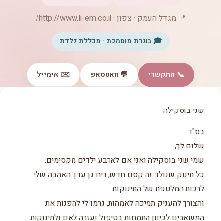
📍 מגדל העמק · צפון · http://www.li-em.co.il/
🎓 בוגרת מוסמכת · מכללת ללדת
📞 התקשרי
💬 וואטסאפ
✉️ אימייל
שני בוסקילה
בס"ד
שלום לך,
שמי שני בוסקילה ואני אם לארבע ילדים מקסימים.
כל תינוק שנולד זה קסם חדש, ריח גן עדן. האהבה שלי
לרכות המלטפת של התינוקות
והצורך להעניק תמיכה לאמהות, גרמו לי להפנות את
המשאבים לכיוון התמחות בטיפול ועזרה לאם ולתינוקות.