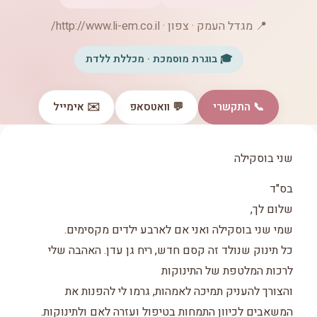
📍 מגדל העמק · צפון · http://www.li-em.co.il/
🎓 בוגרת מוסמכת · מכללת ללדת
📞 התקשרי
💬 וואטסאפ
✉️ אימייל
שני בוסקילה
בס"ד
שלום לך,
שמי שני בוסקילה ואני אם לארבע ילדים מקסימים.
כל תינוק שנולד זה קסם חדש, ריח גן עדן. האהבה שלי
לרכות המלטפת של התינוקות
והצורך להעניק תמיכה לאמהות, גרמו לי להפנות את
המשאבים לכיוון התמחות בטיפול ועזרה לאם ולתינוקות.