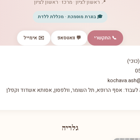
📍 ראשון לציון · מרכז · ראשון לציון
🎓 בוגרת מוסמכת · מכללת ללדת
📞 התקשרי
💬 וואטסאפ
✉️ אימייל
כוכי)
 לעבוד: אסף הרופא, תל השומר, וולפסון, אסותא אשדוד וקפלן
גלריה