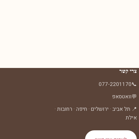
צרי קשר
077-2201170
📞
💬
וואטסאפ
📍 תל אביב · ירושלים · חיפה · רחובות ·
אילת