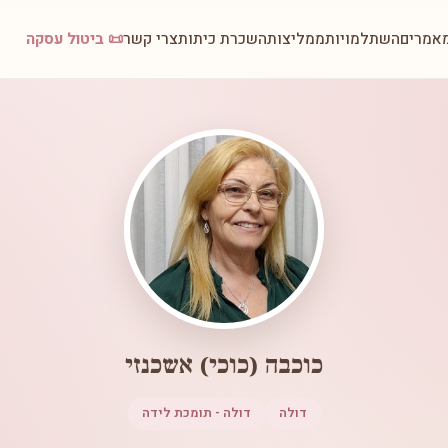
אמרים
השתלמויות
ממליצות
השכרת כיתות
צרי קשר
📜 ביטול עסקה
כוכבה (כוכי) אשכנזי
דולה
דולה - תומכת לידה