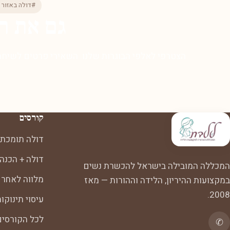
#דולה באזור 
גם את ר
הצטרפי לאלפי הבוגרות שלנו. השאירי פרטים לשיחת 
קורסים
דולה תומכת 
דולה + הכנה
המכללה המובילה בישראל להכשרת נשים
מלווה לאחר 
במקצועות ההיריון, הלידה וההורות — מאז
2008.
עיסוי תינוקו
לכל הקורסי
✆