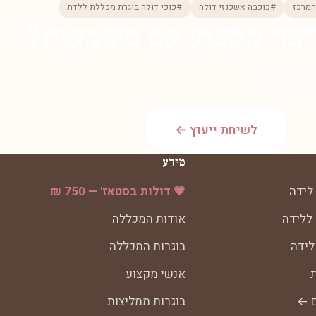
המרכז
#כוכבה אשכנזי דולה
#כוכי דולה בוגרת מכללת ללדת
וצה מקצוע עם משמעות?
ייעוץ חמה.
לשיחת ייעוץ ←
מידע
לידה
💗 דולות בסטאז' — 750 ₪
 ללידה
אודות המכללה
לידה
בוגרות המכללה
ת
אנשי מקצוע
ם ←
בוגרות ממליצות