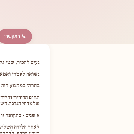
📞 התקשרי
נעים להכיר, שמי גל
נשואה לעמרי ואמא ש
בחרתי במקצוע הזה 
תחום ההיריון והליד
שלמדתי הנדסת חשמ
8 שנים - בתקופה זו גם נולדו 3 ילדיי. עם כל הריון ולידה שלי עברתי מסע פנימי, והחלום המקורי חזר אליי.
לאחר הלידה השלישי
רעשי הרקע, להתחיל