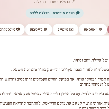
📍 הרצליה · שרון · הרצליה
🎓 בוגרת מוסמכת · מכללת ללדת
💬 וואטסאפ
✉️ אימייל
📘 פייסבוק
📷 אינסטגרם
ל איילה, יהב וסתיו.
כשליחות לאחר הסבה מעולם ההיי-טק בתור מהנדסת חשמל.
ה תמיד העסיקו אותי, אך בפועל החיים העמוסים והתוססים והראש הר
ל ועסקתי בתחום
ת אזרתי אומץ לעזוב את עולם ההיי-טק, להתחבר לקריאה הפנימית
 דרך חדשה וכיום