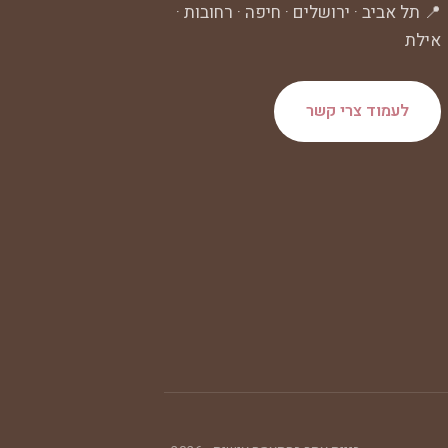
📍 תל אביב · ירושלים · חיפה · רחובות ·
אילת
לעמוד צרי קשר