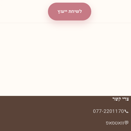
לשיחת ייעוץ
צרי קשר
077-2201170
📞
💬
וואטסאפ