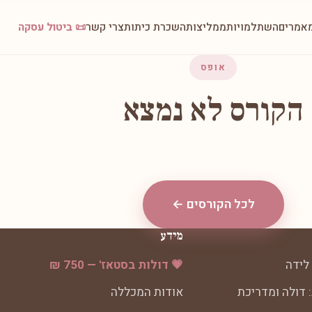
אמרים
השתלמויות
ממליצות
השכרת כיתות
צרי קשר
📜 ביטול עסקה
אופס
הקורס לא נמצא
לכל הקורסים ←
מידע
לידה
💗 דולות בסטאז' — 750 ₪
 דולה ומדריכת
אודות המכללה