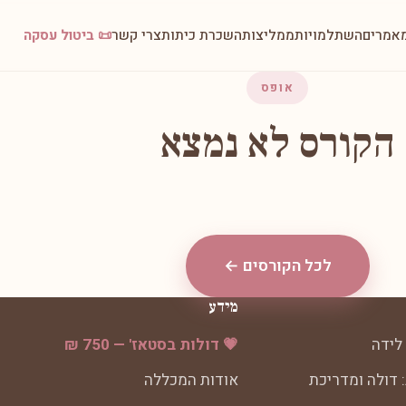
אמרים
השתלמויות
ממליצות
השכרת כיתות
צרי קשר
📜 ביטול עסקה
אופס
הקורס לא נמצא
לכל הקורסים ←
מידע
לידה
💗 דולות בסטאז' — 750 ₪
 דולה ומדריכת
אודות המכללה