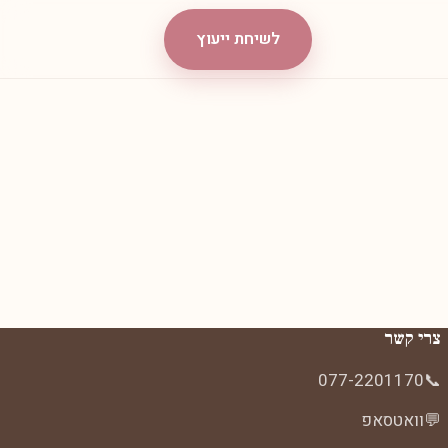
לשיחת ייעוץ
צרי קשר
077-2201170
📞
💬
וואטסאפ