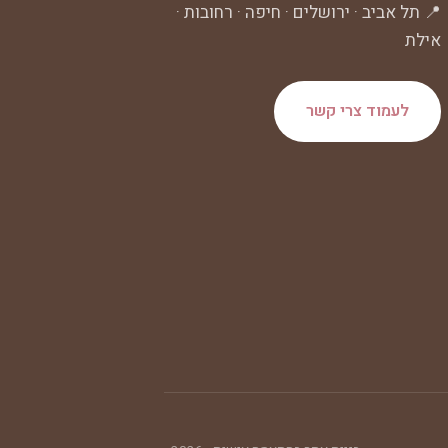
📍 תל אביב · ירושלים · חיפה · רחובות ·
אילת
לעמוד צרי קשר