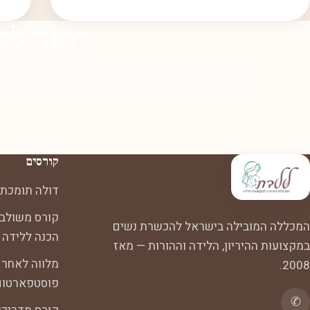
רוצה לל
השאירי פרטים ונחזור אלייך לשיחת ייעוץ חמה, ללא
קורסים
דולה תומכת 
קורס משולב:
המכללה המובילה בישראל להכשרת נשים
הכנה ללידה
במקצועות ההיריון, הלידה וההורות — מאז
מלווה לאחר 
2008.
פוסטפארטום
✆