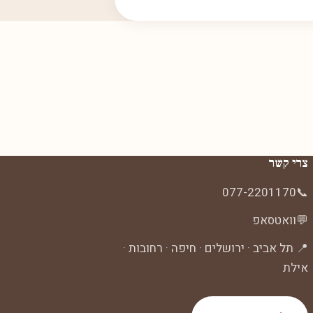
צרי קשר
077-2201170
📞
💬
וואטסאפ
📍 תל אביב · ירושלים · חיפה · רחובות ·
אילת