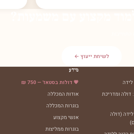
מוד מקצוע עם משמעות?
 התחייבות.
לשיחת ייעוץ ←
מידע
לידה
💗 דולות בסטאז' — 750 ₪
 דולה ומדריכת
אודות המכללה
בוגרות המכללה
לידה (דולה
אנשי מקצוע
)
בוגרות ממליצות