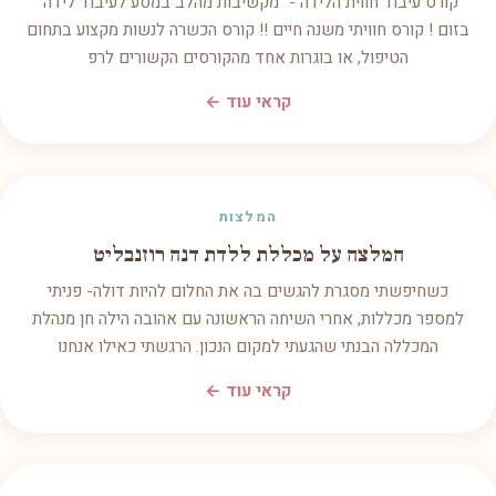
קורס עיבוד חווית הלידה - "מקשיבות מהלב במסע לעיבוד לידה"
בזום ! קורס חוויתי משנה חיים !! קורס הכשרה לנשות מקצוע בתחום
הטיפול, או בוגרות אחד מהקורסים הקשורים לרפ
קראי עוד ←
המלצות
המלצה על מכללת ללדת דנה רוזנבליט
כשחיפשתי מסגרת להגשים בה את החלום להיות דולה- פניתי
למספר מכללות, אחרי השיחה הראשונה עם אהובה הילה חן מנהלת
המכללה הבנתי שהגעתי למקום הנכון. הרגשתי כאילו אנחנו
קראי עוד ←