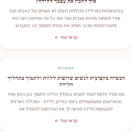
איך להכין את עצמך ללידה?
בסיטואציות כמו לידה הכוללות רגעים לא מעטים של כאבים מצד
אחד והמתנה מורטת עצבים מצד שני, כל מה שאישה רוצה הוא
מישהי נוספת שכבר חוותה את החוויה ותתמוך בה. כמובן ש
קראי עוד ←
מאמרים
הכשרה מקצועית לנשים שרוצות ללוות ולתמוך בתהליך
הלידה
אם תמיד חלמת לעזור לנשים בתהליך הלידה ולתמוך בהן בזמן אחד
מהאירועים המשמעותיים ביותר בחייהן, ללדת - המכללה הארצית
למקצועות הלידה מציעה לך את ההזדמנות להתחיל את
קראי עוד ←