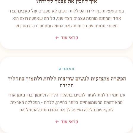
איך להכין את עצמך ללידה?
בסיטואציות כמו לידה הכוללות רגעים לא מעטים של כאבים מצד
אחד והמתנה מורטת עצבים מצד שני, כל מה שאישה רוצה הוא
מישהי נוספת שכבר חוותה את החוויה ותתמוך בה. כמובן ש
קראי עוד ←
מאמרים
הכשרה מקצועית לנשים שרוצות ללוות ולתמוך בתהליך
הלידה
אם תמיד חלמת לעזור לנשים בתהליך הלידה ולתמוך בהן בזמן אחד
מהאירועים המשמעותיים ביותר בחייהן, ללדת - המכללה הארצית
למקצועות הלידה מציעה לך את ההזדמנות להתחיל את
קראי עוד ←