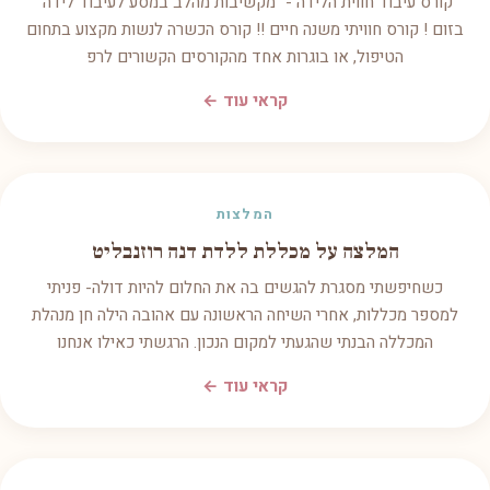
קורס עיבוד חווית הלידה - "מקשיבות מהלב במסע לעיבוד לידה"
בזום ! קורס חוויתי משנה חיים !! קורס הכשרה לנשות מקצוע בתחום
הטיפול, או בוגרות אחד מהקורסים הקשורים לרפ
קראי עוד ←
המלצות
המלצה על מכללת ללדת דנה רוזנבליט
כשחיפשתי מסגרת להגשים בה את החלום להיות דולה- פניתי
למספר מכללות, אחרי השיחה הראשונה עם אהובה הילה חן מנהלת
המכללה הבנתי שהגעתי למקום הנכון. הרגשתי כאילו אנחנו
קראי עוד ←