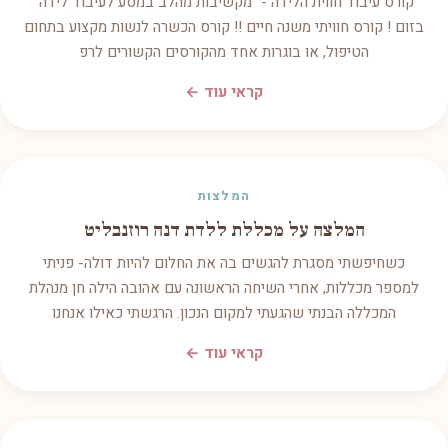
קורס עיבוד חווית הלידה - "מקשיבות מהלב במסע לעיבוד לידה"
בזום ! קורס חוויתי משנה חיים !! קורס הכשרה לנשות מקצוע בתחום
הטיפול, או בוגרות אחד מהקורסים הקשורים לרפ
קראי עוד ←
המלצות
המלצה על מכללת ללדת דנה רוזנבליט
כשחיפשתי מסגרת להגשים בה את החלום להיות דולה- פניתי
למספר מכללות, אחרי השיחה הראשונה עם אהובה הילה חן מנהלת
המכללה הבנתי שהגעתי למקום הנכון. הרגשתי כאילו אנחנו
קראי עוד ←