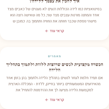
איך להכין את עצמך ללידה?
בסיטואציות כמו לידה הכוללות רגעים לא מעטים של כאבים מצד
אחד והמתנה מורטת עצבים מצד שני, כל מה שאישה רוצה הוא
מישהי נוספת שכבר חוותה את החוויה ותתמוך בה. כמובן ש
קראי עוד ←
מאמרים
הכשרה מקצועית לנשים שרוצות ללוות ולתמוך בתהליך
הלידה
אם תמיד חלמת לעזור לנשים בתהליך הלידה ולתמוך בהן בזמן אחד
מהאירועים המשמעותיים ביותר בחייהן, ללדת - המכללה הארצית
למקצועות הלידה מציעה לך את ההזדמנות להתחיל את
קראי עוד ←