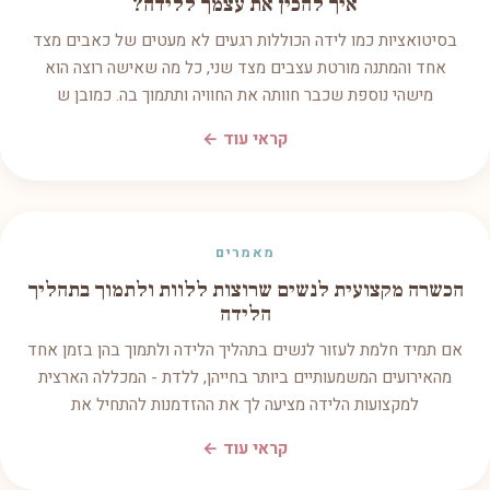
איך להכין את עצמך ללידה?
בסיטואציות כמו לידה הכוללות רגעים לא מעטים של כאבים מצד
אחד והמתנה מורטת עצבים מצד שני, כל מה שאישה רוצה הוא
מישהי נוספת שכבר חוותה את החוויה ותתמוך בה. כמובן ש
קראי עוד ←
מאמרים
הכשרה מקצועית לנשים שרוצות ללוות ולתמוך בתהליך
הלידה
אם תמיד חלמת לעזור לנשים בתהליך הלידה ולתמוך בהן בזמן אחד
מהאירועים המשמעותיים ביותר בחייהן, ללדת - המכללה הארצית
למקצועות הלידה מציעה לך את ההזדמנות להתחיל את
קראי עוד ←