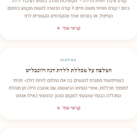
קורס עיבוד חווית הלידה - "מקשיבות מהלב במסע לעיבוד לידה"
בזום ! קורס חוויתי משנה חיים !! קורס הכשרה לנשות מקצוע בתחום
הטיפול, או בוגרות אחד מהקורסים הקשורים לרפ
קראי עוד ←
המלצות
המלצה על מכללת ללדת דנה רוזנבליט
כשחיפשתי מסגרת להגשים בה את החלום להיות דולה- פניתי
למספר מכללות, אחרי השיחה הראשונה עם אהובה הילה חן מנהלת
המכללה הבנתי שהגעתי למקום הנכון. הרגשתי כאילו אנחנו
קראי עוד ←