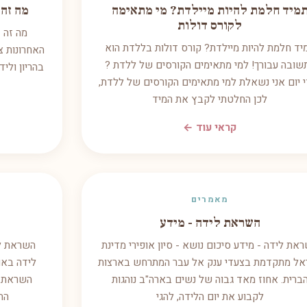
מיד חלמת להיות מיילדת? מי מתאימה
מה זה
לקורס דולות
מה זה 
יד חלמת להיות מיילדת? קורס דולות בללדת הוא
האחרונות צ
שובה עבורך! למי מתאימים הקורסים של ללדת ?
בהריון ולי
י יום אני נשאלת למי מתאימים הקורסים של ללדת,
לכן החלטתי לקבץ את המיד
קראי עוד ←
מאמרים
השראת לידה - מידע
את לידה - מידע סיכום נושא - סיון אופירי מדינת
השראת לי
אל מתקדמת בצעדי ענק אל עבר המתרחש בארצות
לידה באו
ברית. אחוז מאד גבוה של נשים בארה"ב נוהגות
השראת ל
לקבוע את יום הלידה, להגי
הה