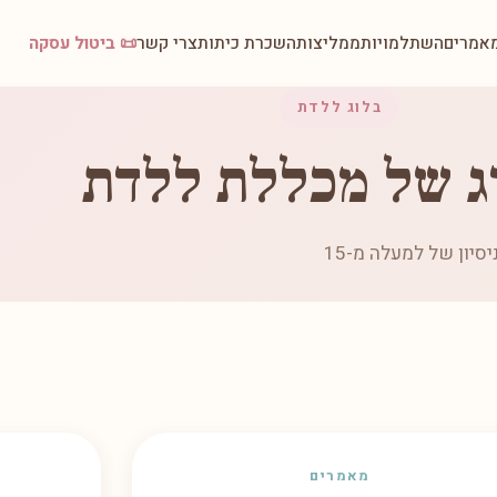
אמרים
השתלמויות
ממליצות
השכרת כיתות
צרי קשר
📜 ביטול עסקה
בלוג ללדת
ג של מכללת ללדת
ידע חם ומדויק על לידה, דולה, הורות והנקה — כתוב בלב, מתוך ניסיון של למעלה מ-15
מאמרים