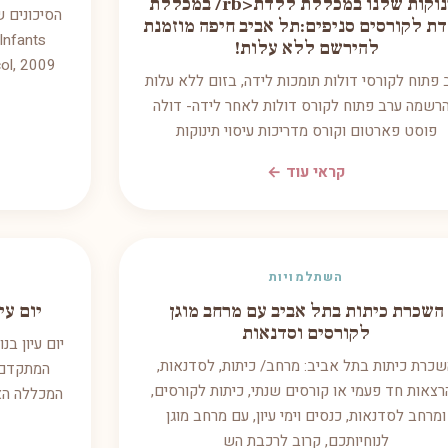
תינוקות שלנו במכללת ללדת<rb/ במכללת
ת לקורסים סניפים:תל אביב חיפה מוזמנת
Infants
להירשם ללא עלות!
ol, 2009
 פתוח לקורסי דולות תומכות לידה, בזום ללא עלות
רשמה ערב פתוח לקורס דולות לאחר לידה- דולה
פוסט פארטום וקורס מדריכות עיסוי תינוקות
קראי עוד ←
השתלמויות
השכרת כיתות בתל אביב עם מרחב מוגן
יום עי
לקורסים וסדנאות
יום עיון בנ
כרת כיתות בתל אביב: מרחב/ כיתות, לסדנאות,
המתקדם 
רצאות חד פעמי או קורסים שנתי, כיתות לקורסים,
המכללה האר
ומרחב לסדנאות, כנסים וימי עיון, עם מרחב מוגן
לנוחיותכם, קרוב לרכבת הש