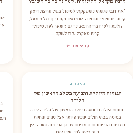
קרניו סקראל לתינוקות, למה זה כל כך חשוב?
ה
"את דובי פגשתי כשנזקקתי לטיפול בשל פריצת דיסק
אחו
קשה שחוויתי שהותירה אותי משותקת בכף רגל שמאל,
איז
צולעת, ולפי דברי הרופא, כך גם אשאר לעד. טיפולי
קרניו סאקרל עזרו לשקם
קראי עוד ←
מאמרים
תנוחות היולדת ותנועה בשלב הראשון של
הלידה
בש
תנוחות היולדת ותנועה בשלב הראשון של הלידה לידה
שמו
במיטה בבתי חולים שכיחה יותר אצל נשים שחיות
העמי
במדינות המפותחות ובמדינות שבהן ההכנסה נמוכה. אין
שוב ראיה לכך שיש יתרו