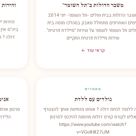
משבר הדולות ב"תל השומר"
זהירות 
משבר הדולות בבית חולים -תל השומר- יוני 2014
זהירות י
מים האחרונים מתחולל מאבק במהלכו מנסה בית
ביה"ס אין 
לים תל השומר לשמור על שירות "מיילדת פרטית" .
דולה ? ת
שירות מיילדת פרטית התקיים
קראי עוד ←
מאמרים
נולדים עם ללדת
אנימ
 ללמוד להיות דולה ? אנחנו מזמינות אותך להצטרף
סרטון אנימ
לינו לקורס קורס דולות מוזמנת להיכנס לסרטון
https://www.youtube.com/watch?
v=VGo8I827iJM