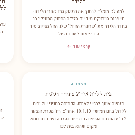
הלידה
ללד
למה לא מומלץ לרחוץ את התינוק מיד אחרי הלידה-
חשיבות הוורניקס מיד עם הלידה התינוק מתחיל כבר
ערב
בחדר הלידה את "שרשרת החיול" שלו, החל מניגוב מיד
בה
עם יציאתו לאוויר העול
קראי עוד ←
מאמרים
בית ללדת אירוע פתיחה חגיגית
מזמינה אותך להגיע לאירוע הפתיחה החגיגי של 'בית
הש
ללדת' ביום חמישי, 18.1.18 אחה"צ, רח' מנורת המאור
לה
2 ת"א התכנית העשירה מדגישה העצמה נשית, חברותא
ומקום שהוא בית לכו