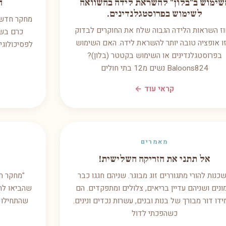
שימוש ב"בלון" להשראת לידה בהשוואה
ה
לשימוש בפרוסטגלנדינים.
מחקר חדש 
ז השראות הלידה הגבוה שלח את החוקרים לבדוק
כרם בשי
ו אופציה טובה יותר להשראת לידה. האם השימוש
לפסיכולוגי
בפרוסטגלנדינים או השימוש בקטטר (בלון)?
Baloons824 נשים מ12 בתי חולים
קראי עוד ←
מאמרים
אל תתני את הזריקה השלישית!
כנות להורי מתגוררים זוג מבוגר. שניהם חגגו כבר
"מחקר חד
נים ושניהם עדיין בריאים, צלולים ומתפקדים. הם
שהביאו לת
דו דור מבורך של בנות ובנים, עשרות נכדים ונינים.
שהתחילו 
כשהפכתי לדול