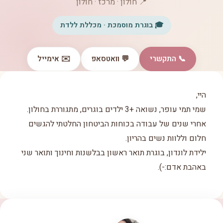
📍 חולון · מרכז · חולון
🎓 בוגרת מוסמכת · מכללת ללדת
📞 התקשרי
💬 וואטסאפ
✉️ אימייל
היי,
שמי תמי עופר, נשואה +3 ילדים בוגרים, מתגוררת בחולון.
אחרי שנים של עבודה בכוחות הביטחון החלטתי להגשים
חלום וללוות נשים בהריון.
ילידת לונדון, בוגרת תואר ראשון בבלשנות וחינוך ותואר שני
באהבת אדם:-).