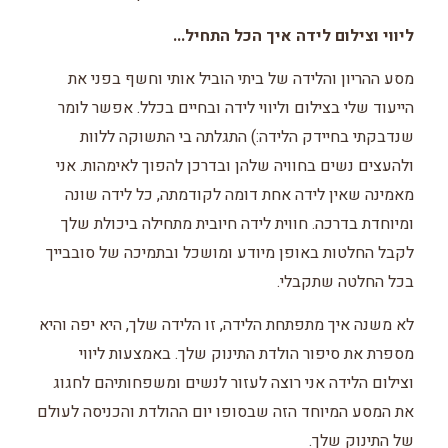
ליווי וצילום לידה איך הכל התחיל...
מסע ההריון והלידה של ביתי הוביל אותי וחשף בפני את
הייעוד שלי בצילום וליווי לידה ובחיים בכלל. אפשר לומר
שנדבקתי בחיידק הלידה:) התגלתה בי התשוקה ללוות
ולהעצים נשים בחוויה שלהן ובדרכן להפוך לאימהות. אני
מאמינה שאין לידה אחת דומה לקודמתה, כל לידה שונה
ומיוחדת בדרכה. חווית לידה חיובית מתחילה ביכולת שלך
לקבל החלטות באופן מיודע ומושכל ובתמיכה של סובבייך
בכל החלטה שתקבלי.
לא משנה איך מתפתחת הלידה, זו הלידה שלך, היא יפה והיא
מספרת את סיפור הולדת התינוק שלך. באמצעות ליווי
וצילום הלידה אני רוצה לעזור לנשים ומשפחותיהם לחגוג
את המסע המיוחד הזה שבסופו יום ההולדת והכניסה לעולם
של התינוק שלך.