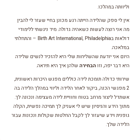
וליוותה במהלכו.
אין לי ספק שהלידה הייתה רגע מכונן בחיי שעזר לי להבין
מה אני רוצה לעשות כשאהיה גדולה. מיד ניגשתי ללימודי
דולאות בBirth Art International, Philadelphia – והתחלתי
במלאכה.
היום אני יודעת שהשליחות שלי היא להזכיר לנשים שלידה
היא דבר יפה, וזו
הבחירה
שלהן איך היא תיראה.
שירותי כדולה תומכת לידה כוללים מפגש היכרות ראשונית,
2 מפגשי הכנה, ביקור לאחר הלידה וליווי במהלך הלידה בה
אשתדל ליצור מרחב בטוח וחוויית לידה מעצימה ונכונה לך.
מתוך הידע והניסיון שיש לי אעניק לך תמיכה נפשית, הקלה
גופנית וידע שיעזור לך לקבל החלטות שקולות ונכונות עבור
הלידה שלך.