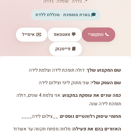
📍 גדרה · שפלה · גדרה
🎓 בוגרת מוסמכת · מכללת ללדת
📞 התקשרי
💬 וואטסאפ
✉️ אימייל
📘 פייסבוק
שם המקצוע שלך
: דולה תומכת לידה וצלמת לידה
שם העסק שלי:
שני מתוק ליווי וצילום לידה
כמה שנים את עוסקת במקצוע
: אני צלמת 4 שנים, דולה
תומכת לידה שנה.
תחומי עיסוק רלוונטיים נוספים
: __צילום לידה____
האזורים בהם את פעילה:
מלווה מפתח תקווה עד אשדוד