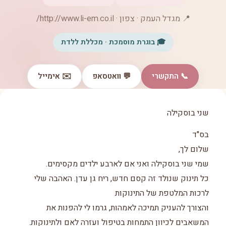
📍 מגדל העמק · צפון · http://www.li-em.co.il/
🎓 בוגרת מוסמכת · מכללת ללדת
📞 התקשרי
💬 וואטסאפ
✉️ אימייל
שני בוסקילה
בס"ד
שלום לך,
שמי שני בוסקילה ואני אם לארבע ילדים מקסימים.
כל תינוק שנולד זה קסם חדש, ריח גן עדן. האהבה שלי
לרכות המלטפת של התינוקות
והצורך להעניק תמיכה לאמהות, גרמו לי להפנות את
המשאבים לכיוון התמחות בטיפול ועזרה לאם ולתינוקות.