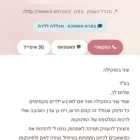
📍 מגדל העמק · צפון · http://www.li-em.co.il/
🎓 בוגרת מוסמכת · מכללת ללדת
📞 התקשרי
💬 וואטסאפ
✉️ אימייל
שני בוסקילה
בס"ד
שלום לך,
שמי שני בוסקילה ואני אם לארבע ילדים מקסימים.
כל תינוק שנולד זה קסם חדש, ריח גן עדן. האהבה שלי
לרכות המלטפת של התינוקות
והצורך להעניק תמיכה לאמהות, גרמו לי להפנות את
המשאבים לכיוון התמחות בטיפול ועזרה לאם ולתינוקות.