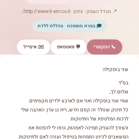
📍 מגדל העמק · צפון · http://www.li-em.co.il/
🎓 בוגרת מוסמכת · מכללת ללדת
📞 התקשרי
💬 וואטסאפ
✉️ אימייל
שני בוסקילה
בס"ד
שלום לך,
שמי שני בוסקילה ואני אם לארבע ילדים מקסימים.
כל תינוק שנולד זה קסם חדש, ריח גן עדן. האהבה שלי
לרכות המלטפת של התינוקות
והצורך להעניק תמיכה לאמהות, גרמו לי להפנות את
המשאבים לכיוון התמחות בטיפול ועזרה לאם ולתינוקות.