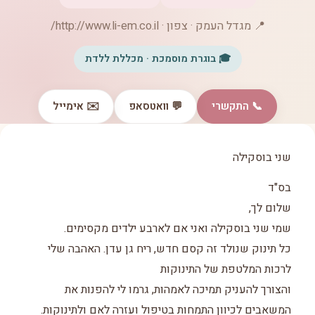
📍 מגדל העמק · צפון · http://www.li-em.co.il/
🎓 בוגרת מוסמכת · מכללת ללדת
📞 התקשרי
💬 וואטסאפ
✉️ אימייל
שני בוסקילה
בס"ד
שלום לך,
שמי שני בוסקילה ואני אם לארבע ילדים מקסימים.
כל תינוק שנולד זה קסם חדש, ריח גן עדן. האהבה שלי
לרכות המלטפת של התינוקות
והצורך להעניק תמיכה לאמהות, גרמו לי להפנות את
המשאבים לכיוון התמחות בטיפול ועזרה לאם ולתינוקות.