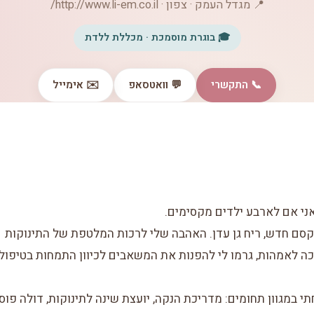
📍 מגדל העמק · צפון · http://www.li-em.co.il/
🎓 בוגרת מוסמכת · מכללת ללדת
📞 התקשרי
💬 וואטסאפ
✉️ אימייל
אני אם לארבע ילדים מקסימים.
 קסם חדש, ריח גן עדן. האהבה שלי לרכות המלטפת של התינוקות
כה לאמהות, גרמו לי להפנות את המשאבים לכיוון התמחות בטיפול
 במגוון תחומים: מדריכת הנקה, יועצת שינה לתינוקות, דולה פוס