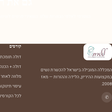
גם את ר
הצטרפי לאלפי הבוגרות שלנו. השאירי פרטים לשיחת 
קורסים
דולה תומכת 
דולה + הכנה
המכללה המובילה בישראל להכשרת נשים
מלווה לאחר 
במקצועות ההיריון, הלידה וההורות — מאז
2008.
עיסוי תינוקו
לכל הקורסי
✆