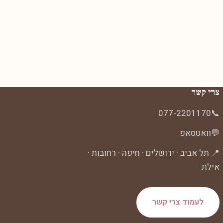
צרי קשר
077-2201170
📞
💬
וואטסאפ
📍 תל אביב · ירושלים · חיפה · רחובות ·
אילת
לעמוד צרי קשר