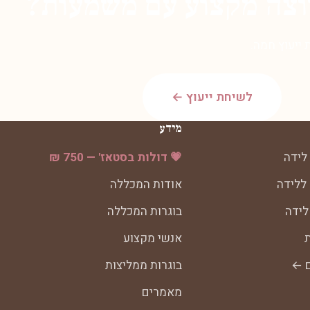
וצה מקצוע עם משמעות?
ייעוץ חמה.
לשיחת ייעוץ ←
מידע
לידה
💗 דולות בסטאז' — 750 ₪
 ללידה
אודות המכללה
לידה
בוגרות המכללה
ת
אנשי מקצוע
ם ←
בוגרות ממליצות
מאמרים