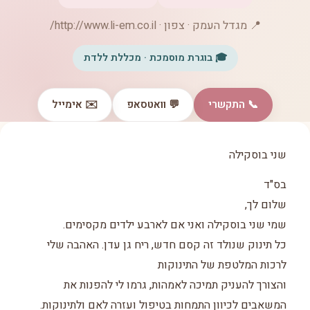
📍 מגדל העמק · צפון · http://www.li-em.co.il/
🎓 בוגרת מוסמכת · מכללת ללדת
📞 התקשרי
💬 וואטסאפ
✉️ אימייל
שני בוסקילה
בס"ד
שלום לך,
שמי שני בוסקילה ואני אם לארבע ילדים מקסימים.
כל תינוק שנולד זה קסם חדש, ריח גן עדן. האהבה שלי
לרכות המלטפת של התינוקות
והצורך להעניק תמיכה לאמהות, גרמו לי להפנות את
המשאבים לכיוון התמחות בטיפול ועזרה לאם ולתינוקות.