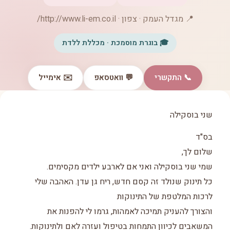
📍 מגדל העמק · צפון · http://www.li-em.co.il/
🎓 בוגרת מוסמכת · מכללת ללדת
📞 התקשרי
💬 וואטסאפ
✉️ אימייל
שני בוסקילה
בס"ד
שלום לך,
שמי שני בוסקילה ואני אם לארבע ילדים מקסימים.
כל תינוק שנולד זה קסם חדש, ריח גן עדן. האהבה שלי
לרכות המלטפת של התינוקות
והצורך להעניק תמיכה לאמהות, גרמו לי להפנות את
המשאבים לכיוון התמחות בטיפול ועזרה לאם ולתינוקות.