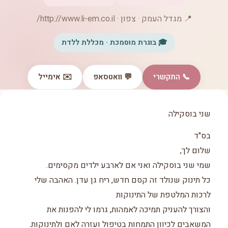
📍 מגדל העמק · צפון · http://www.li-em.co.il/
🎓 בוגרת מוסמכת · מכללת ללדת
📞 התקשרי
💬 וואטסאפ
✉️ אימייל
שני בוסקילה
בס"ד
שלום לך,
שמי שני בוסקילה ואני אם לארבע ילדים מקסימים.
כל תינוק שנולד זה קסם חדש, ריח גן עדן. האהבה שלי
לרכות המלטפת של התינוקות
והצורך להעניק תמיכה לאמהות, גרמו לי להפנות את
המשאבים לכיוון התמחות בטיפול ועזרה לאם ולתינוקות.