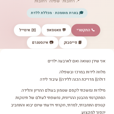
📍 רחובות · שפלה · רחובות
🎓 בוגרת מוסמכת · מכללת ללדת
📞 התקשרי
💬 וואטסאפ
✉️ אימייל
📘 פייסבוק
📷 אינסטגרם
אני שירן נשואה ואם לארבעה ילדים
מלווה לידות במרכז ובשפלה.
דולה|| מדריכת הכנה ללידה|| עיבוד לידה
מילדות נמשכתי לקסם שטמון בעולם ההריון והלידה.
הסתקרנתי מהבטן ההריונית, נחשפתי לעולם של תינוקות
קטנים התחברתי, למדתי, חקרתי וידעתי שיום יבוא והתחביב
יהפוך למקצוע.