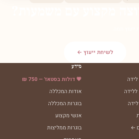
וצה מקצוע עם משמעות?
ייעוץ חמה.
לשיחת ייעוץ ←
מידע
לידה
💗 דולות בסטאז' — 750 ₪
 ללידה
אודות המכללה
לידה
בוגרות המכללה
ת
אנשי מקצוע
ם ←
בוגרות ממליצות