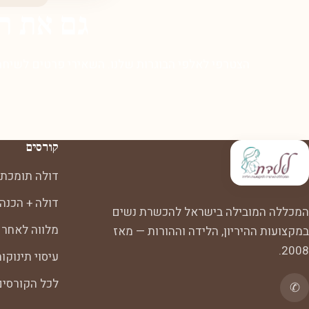
גם את ר
הצטרפי לאלפי הבוגרות שלנו. השאירי פרטים לשיחת 
קורסים
דולה תומכת 
דולה + הכנה
המכללה המובילה בישראל להכשרת נשים
מלווה לאחר 
במקצועות ההיריון, הלידה וההורות — מאז
2008.
עיסוי תינוקו
לכל הקורסי
✆