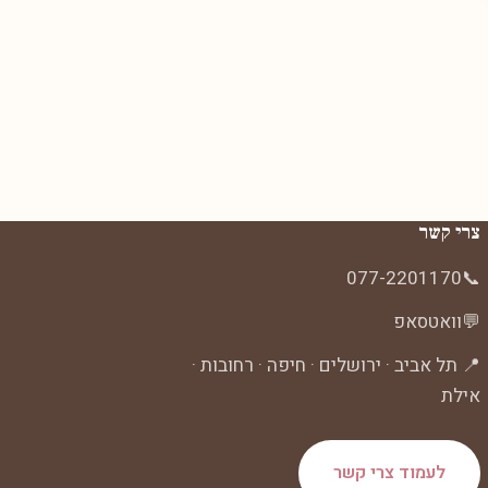
צרי קשר
077-2201170
📞
💬
וואטסאפ
📍 תל אביב · ירושלים · חיפה · רחובות ·
אילת
לעמוד צרי קשר