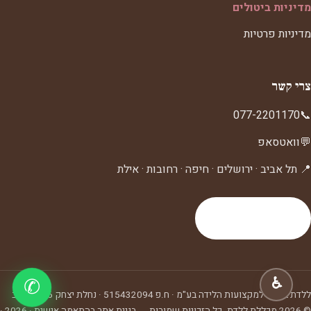
מדיניות ביטולים
מדיניות פרטיות
צרי קשר
077-2201170
📞
💬
וואטסאפ
📍 תל אביב · ירושלים · חיפה · רחובות · אילת
לעמוד צרי קשר
♿
✆
ללדת ביה"ס למקצועות הלידה בע"מ
· ח.פ
515432094
·
נחלת יצחק 6, תל אביב