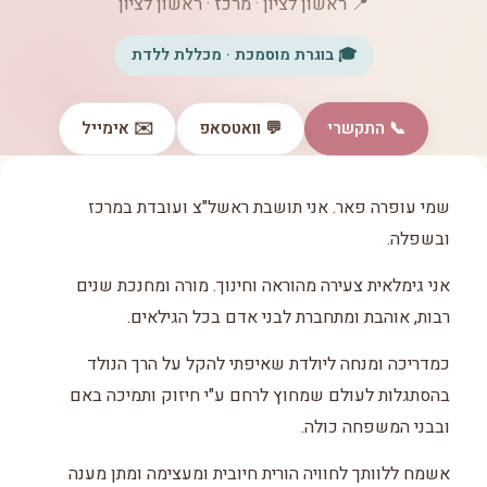
📍 ראשון לציון · מרכז · ראשון לציון
🎓 בוגרת מוסמכת · מכללת ללדת
📞 התקשרי
💬 וואטסאפ
✉️ אימייל
שמי עופרה פאר. אני תושבת ראשל"צ ועובדת במרכז
ובשפלה.
אני גימלאית צעירה מהוראה וחינוך. מורה ומחנכת שנים
רבות, אוהבת ומתחברת לבני אדם בכל הגילאים.
כמדריכה ומנחה ליולדת שאיפתי להקל על הרך הנולד
בהסתגלות לעולם שמחוץ לרחם ע"י חיזוק ותמיכה באם
ובבני המשפחה כולה.
אשמח ללוותך לחוויה הורית חיובית ומעצימה ומתן מענה