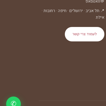
💬
וואטסאפ
📍 תל אביב · ירושלים · חיפה · רחובות ·
אילת
לעמוד צרי קשר
✆