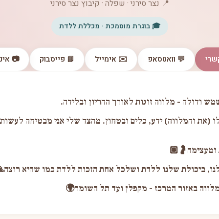
📍 נצר סירני · שפלה · קיבוץ נצר סירני
🎓 בוגרת מוסמכת · מכללת ללדת
שרי
💬 וואטסאפ
✉️ אימייל
📘 פייסבוק
📷 אינ
מש ודולה - מלווה זוגות לאורך ההריון ובלידה.
ו (את והמלווה) ידע, כלים ובטחון. מהצד שלי אני מבטיחה לעשות 
ת ומעצימה🤰🏽
לנו, ביכולת שלנו ללדת ושלכל אחת הזכות ללדת כמו שהיא רוצה
ומלווה באזור המרכז - מקפלן ועד תל השומר🌍