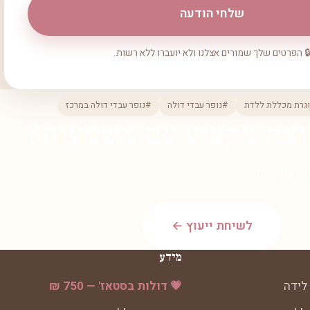
שלחי הודעה
 הפרטים שלך שמורים אצלנו ולא יועברו ללא רשות.
וגרת מכללת ללדת
#נופר עבדי דולה
#נופר עבדי דולה במרכז
וצה מקצוע עם משמעות?
ייעוץ חמה.
לשיחת ייעוץ ←
מידע
לידה
💗 דולות בסטאז' — 750 ₪