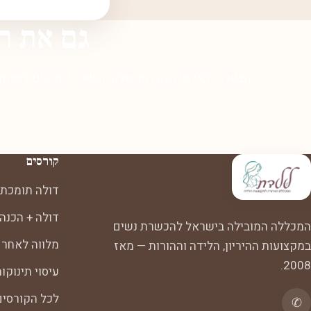
גם את ר
הצטרפי לאלפי הבוגרות שלנו. השאירי פרטים לשיחת 
קורסים
דולה תומכת 
דולה + הכנה
המכללה המובילה בישראל להכשרת נשים
מלווה לאחר 
במקצועות ההיריון, הלידה וההורות — מאז
2008.
עיסוי תינוקו
לכל הקורסי
✆