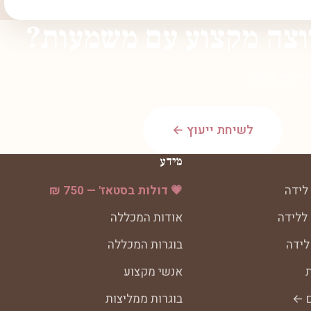
וצה מקצוע עם משמעות?
ייעוץ חמה.
לשיחת ייעוץ ←
מידע
לידה
💗 דולות בסטאז' — 750 ₪
 ללידה
אודות המכללה
לידה
בוגרות המכללה
ת
אנשי מקצוע
ם ←
בוגרות ממליצות