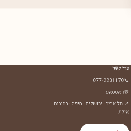
צרי קשר
077-2201170
📞
💬
וואטסאפ
📍 תל אביב · ירושלים · חיפה · רחובות ·
אילת