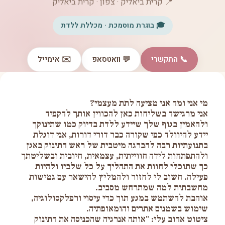
📍 קרית ביאליק · צפון · קרית ביאליק
🎓 בוגרת מוסמכת · מכללת ללדת
📞 התקשרי
💬 וואטסאפ
✉️ אימייל
מי אני ומה אני מציעה לתת מעצמי?
אני מרגישה בשליחות כאן להכווין אותך להקפיד
ולהאמין בגוף שלך שיידע ללדת בדיוק כמו שתינוקך
יידע להיוולד כפי שקורה כבר דורי דורות, אני דוגלת
בתנועתיות רבה להברגה מיטבית של ראש התינוק באגן
ולהתפתחות לידה חווייתית, עצמאית, חיובית ובשליטתך
כך שתוכלי לחוות את התהליך על כל שלביו ולהיות
פעילה. חשוב לי לחזור ולהמליץ להישאר עם גמישות
מחשבתית למה שמתרחש מסביב.
אוהבת להשתמש במגע תוך כדי עיסוי ורפלקסולוגיה,
שימוש בשמנים אתרים והומאופתיה.
ציטוט אהוב עלי: "אותה אנרגיה שהכניסה את התינוק