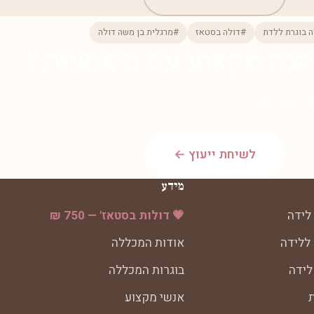
ה בוגרת ללדת
#דולה בסטאז
#מרגלית בן משה דולה
וצה מקצוע עם משמעות?
ייעוץ חמה.
לשיחת ייעוץ ←
מידע
לידה
💗 דולות בסטאז' — 750 ₪
 ללידה
אודות המכללה
לידה
בוגרות המכללה
ת
אנשי מקצוע