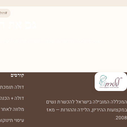
#דול
גם את ר
הצטרפי לאלפי הבוגרות שלנו. השאירי פרטים לשיחת 
קורסים
דולה תומכת 
דולה + הכנה
המכללה המובילה בישראל להכשרת נשים
מלווה לאחר 
במקצועות ההיריון, הלידה וההורות — מאז
2008.
עיסוי תינוקו