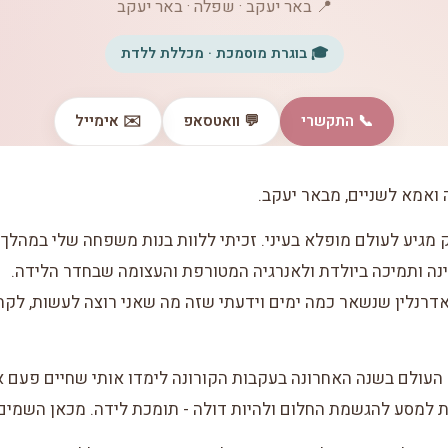
📍 באר יעקב · שפלה · באר יעקב
🎓 בוגרת מוסמכת · מכללת ללדת
📞 התקשרי
💬 וואטסאפ
✉️ אימייל
 ואמא לשניים, מבאר יעקב.
 מגיע לעולם מופלא בעיני. זכיתי ללוות בנות משפחה שלי במהלך
נה ותמיכה ביולדת ולאנרגיה המטורפת והעצומה שבחדר הלידה.
אדרנלין שנשאר כמה ימים וידעתי שזה מה שאני רוצה לעשות, לק
 העולם בשנה האחרונה בעקבות הקורונה לימדו אותי שחיים פעם א
 למסע להגשמת החלום ולהיות דולה - תומכת לידה. מכאן השמים 