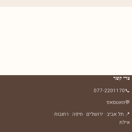
צרי קשר
077-2201170
📞
💬
וואטסאפ
📍 תל אביב · ירושלים · חיפה · רחובות ·
אילת