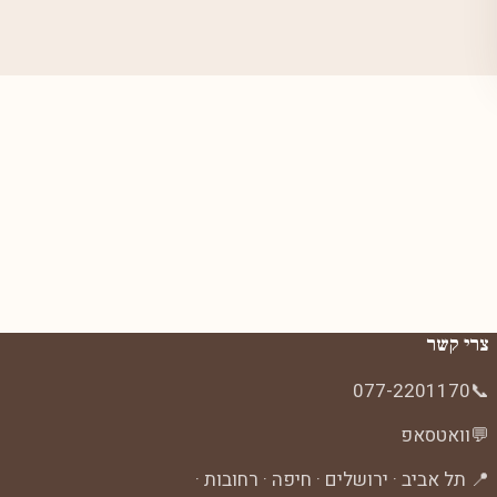
צרי קשר
077-2201170
📞
💬
וואטסאפ
📍 תל אביב · ירושלים · חיפה · רחובות ·