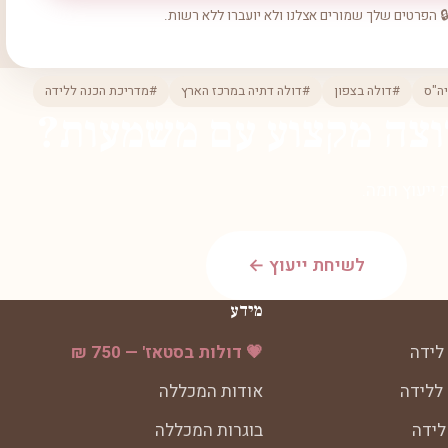
 הפרטים שלך שמורים אצלנו ולא יועברו ללא רשות.
ה"ס
#דולה בצפון
#דולה דתיה במרכז הארץ
#מדריכת הכנה ללידה
וצה מקצוע עם משמעות?
ייעוץ חמה.
לשיחת ייעוץ ←
מידע
לידה
💗 דולות בסטאז' — 750 ₪
 ללידה
אודות המכללה
לידה
בוגרות המכללה