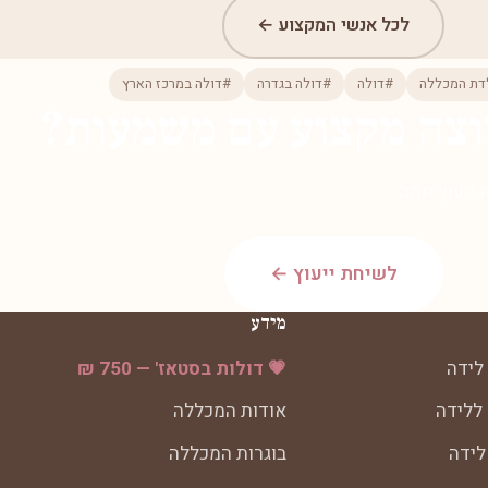
לכל אנשי המקצוע ←
דת המכללה
#דולה
#דולה בגדרה
#דולה במרכז הארץ
וצה מקצוע עם משמעות?
ייעוץ חמה.
לשיחת ייעוץ ←
מידע
לידה
💗 דולות בסטאז' — 750 ₪
 ללידה
אודות המכללה
לידה
בוגרות המכללה