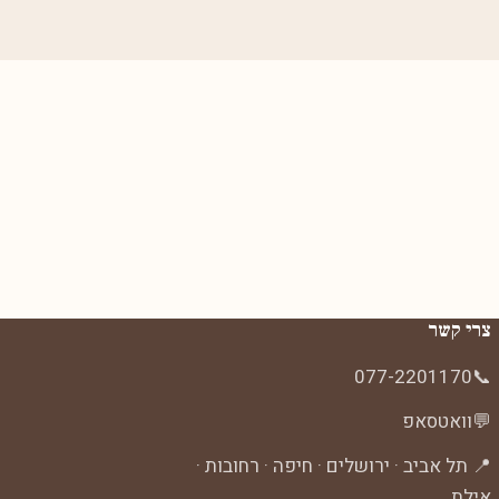
צרי קשר
077-2201170
📞
💬
וואטסאפ
📍 תל אביב · ירושלים · חיפה · רחובות ·
אילת