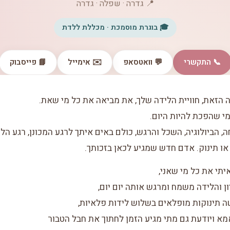
📍 גדרה · שפלה · גדרה
🎓 בוגרת מוסמכת · מכללת ללדת
📞 התקשרי
💬 וואטסאפ
✉️ אימייל
📘 פייסבוק
 הזאת, חוויית הלידה שלך, את מביאה את כל מי שאת.
מי שהפכת להיות היום.
 הביולוגיה, השכל והרגש, כולם באים איתך לרגע המכונן, רגע הל
או תינוק. אדם חדש שמגיע לכאן בזכותך.
יתי את כל מי שאני,
 והלידה משמח ומרגש אותה יום יום,
תינוקות מופלאים בשלוש לידות פלאיות,
א ויודעת גם מתי מגיע הזמן לחתוך את חבל הטבור