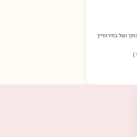
פך ושל בחירותייך
)