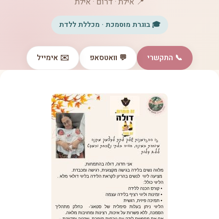
📍 אילת · דרום · אילת
🎓 בוגרת מוסמכת · מכללת ללדת
📞 התקשרי
💬 וואטסאפ
✉️ אימייל