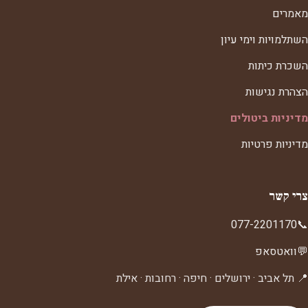
מאמרים
השתלמויות וימי עיון
השכרת כיתות
הצהרת נגישות
מדיניות ביטולים
מדיניות פרטיות
צרי קשר
077-2201170
📞
💬
וואטסאפ
📍 תל אביב · ירושלים · חיפה · רחובות · אילת