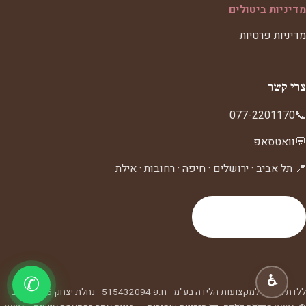
מדיניות ביטולים
מדיניות פרטיות
צרי קשר
077-2201170
📞
💬
וואטסאפ
📍 תל אביב · ירושלים · חיפה · רחובות · אילת
לעמוד צרי קשר
♿
✆
ללדת ביה"ס למקצועות הלידה בע"מ
· ח.פ
515432094
·
נחלת יצחק 6, תל אביב