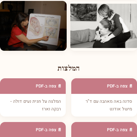
המלצות
📄 צפה ב-PDF
📄 צפה ב-PDF
סדנה באה מאהבה עם ד"ר
המלצה על חגית נעים דולה -
מישל אודנט
רבקה וארז
📄 צפה ב-PDF
📄 צפה ב-PDF