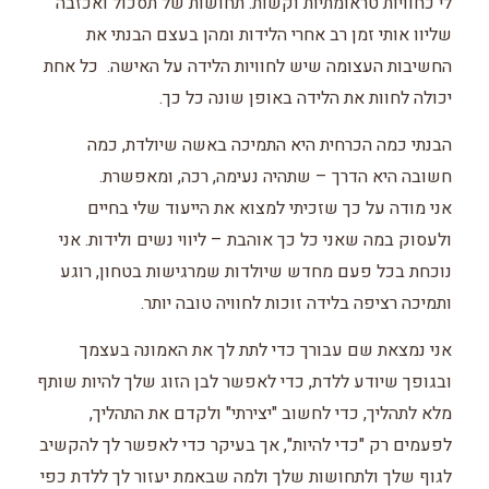
לי כחוויות טראומתיות וקשות. תחושות של תסכול ואכזבה
שליוו אותי זמן רב אחרי הלידות ומהן בעצם הבנתי את
החשיבות העצומה שיש לחוויות הלידה על האישה. כל אחת
יכולה לחוות את הלידה באופן שונה כל כך.
הבנתי כמה הכרחית היא התמיכה באשה שיולדת, כמה
חשובה היא הדרך – שתהיה נעימה, רכה, ומאפשרת.
אני מודה על כך שזכיתי למצוא את הייעוד שלי בחיים
ולעסוק במה שאני כל כך אוהבת – ליווי נשים ולידות. אני
נוכחת בכל פעם מחדש שיולדות שמרגישות בטחון, רוגע
ותמיכה רציפה בלידה זוכות לחוויה טובה יותר.
אני נמצאת שם עבורך כדי לתת לך את האמונה בעצמך
ובגופך שיודע ללדת, כדי לאפשר לבן הזוג שלך להיות שותף
מלא לתהליך, כדי לחשוב "יצירתי" ולקדם את התהליך,
לפעמים רק "כדי להיות", אך בעיקר כדי לאפשר לך להקשיב
לגוף שלך ולתחושות שלך ולמה שבאמת יעזור לך ללדת כפי