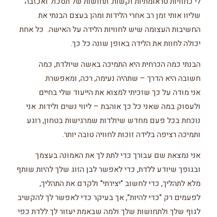
לי כחוויות טראומתיות וקשות. תחושות של תסכול ואכזבה
שליוו אותי זמן רב אחרי הלידות ומהן בעצם הבנתי את
החשיבות העצומה שיש לחוויות הלידה על האישה. כל אחת
יכולה לחוות את הלידה באופן שונה כל כך.
הבנתי כמה הכרחית היא התמיכה באשה שיולדת, כמה
חשובה היא הדרך – שתהיה נעימה, רכה, ומאפשרת.
אני מודה על כך שזכיתי למצוא את הייעוד שלי בחיים
ולעסוק במה שאני כל כך אוהבת – ליווי נשים ולידות. אני
נוכחת בכל פעם מחדש שיולדות שמרגישות בטחון, רוגע
ותמיכה רציפה בלידה זוכות לחוויה טובה יותר.
אני נמצאת שם עבורך כדי לתת לך את האמונה בעצמך
ובגופך שיודע ללדת, כדי לאפשר לבן הזוג שלך להיות שותף
מלא לתהליך, כדי לחשוב "יצירתי" ולקדם את התהליך,
לפעמים רק "כדי להיות", אך בעיקר כדי לאפשר לך להקשיב
לגוף שלך ולתחושות שלך ולמה שבאמת יעזור לך ללדת כפי