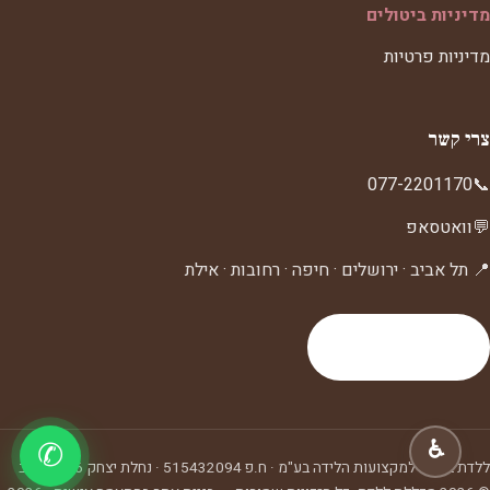
מדיניות ביטולים
מדיניות פרטיות
צרי קשר
077-2201170
📞
💬
וואטסאפ
📍 תל אביב · ירושלים · חיפה · רחובות · אילת
לעמוד צרי קשר
♿
✆
ללדת ביה"ס למקצועות הלידה בע"מ
· ח.פ
515432094
·
נחלת יצחק 6, תל אביב