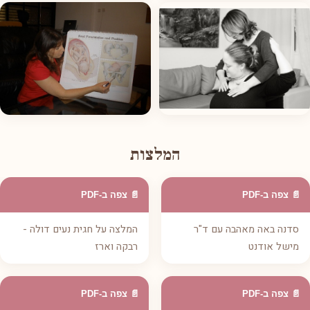
המלצות
📄 צפה ב-PDF
📄 צפה ב-PDF
סדנה באה מאהבה עם ד"ר
המלצה על חגית נעים דולה -
מישל אודנט
רבקה וארז
📄 צפה ב-PDF
📄 צפה ב-PDF