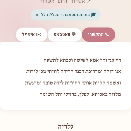
📍 אשדוד · דרום · אשדוד
🎓 בוגרת מוסמכת · מכללת ללדת
📞 התקשרי
💬 וואטסאפ
✉️ אימייל
היי אני ורד אמא לשישה וסבתא לתשעה
אני דולה ומדריכת הכנה ללידה לוויתי מס׳ לידות
ואשמח ללוות אותך לחוויות לידה טובה ומרגשת
מלווה באסותא, קפלן, ברזילי ותל השומר
גלריה