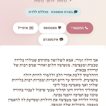
📍 כרמית · דרום · כרמית
🎓 בוגרת מוסמכת · מכללת ללדת
📞 התקשרי
💬 וואטסאפ
✉️ אימייל
📷 אינסטגרם
אני הילה זגורי, אמא לשלושה מתוקים שנולדו בלידה
טבעית ומעצימה. מגשימה חלום ואחרי שנים רבות של
קריירה צבאית,
ההחלטתי ללכת אחרי הלב וללמוד להיות דולה
מקצועית. ליוויתי עד היום חברות ומכרות רבות בלידות
שלהן ואני מאמינה בכל ליבי
שתהליך הלידה הינו תהליך טבעי שיכול לעבור בחוויה
טובה עם תמיכה והכנה נכונה.
בחדר הלידה אני מעצימה את היולדת ומסייעת לה להאמין
בעצמה, ביכולות שלה ובגופה.