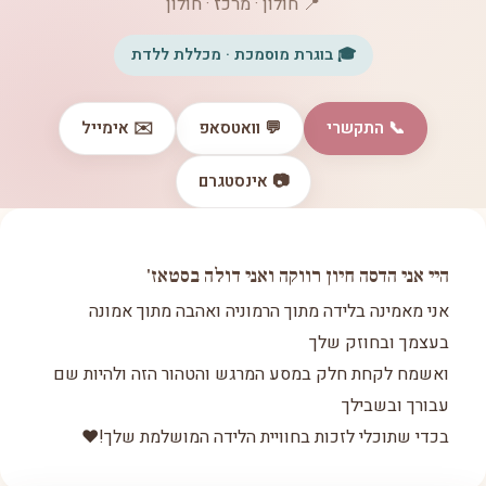
📍 חולון · מרכז · חולון
🎓 בוגרת מוסמכת · מכללת ללדת
📞 התקשרי
💬 וואטסאפ
✉️ אימייל
📷 אינסטגרם
היי אני הדסה חיון רווקה ואני דולה בסטאז'
אני מאמינה בלידה מתוך הרמוניה ואהבה מתוך אמונה
בעצמך ובחוזק שלך
ואשמח לקחת חלק במסע המרגש והטהור הזה ולהיות שם
עבורך ובשבילך
בכדי שתוכלי לזכות בחוויית הלידה המושלמת שלך!❤️