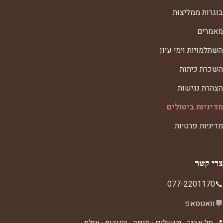
בוגרות ממליצות
מאמרים
השתלמויות וימי עיון
השכרת כיתות
הצהרת נגישות
מדיניות ביטולים
מדיניות פרטיות
צרי קשר
077-2201170
📞
💬
וואטסאפ
📍 תל אביב · ירושלים · חיפה · רחובות · אילת