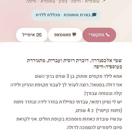
📍 עוספיא - חיפה · צפון · עוספיא - חיפה
🎓 בוגרת מוסמכת · מכללת ללדת
📞 התקשרי
💬 וואטסאפ
✉️ אימייל
שמי אלכסנדרה, דוברת רוסית ועברית, מתגוררת
בעוספיה-חיפה
אמא לילד מקסים ומתוק בן 3 שנים ברוך השם
אני דולה בסטאז׳, רוצה לעזור לך לעבור תקופת ההריון ולידה
קלה ובטוחה עבורך|
יש לי נסיון רפואי, עבדתי כמיילדת בחדר לידה ובחדר ניתוח
(ניתוח קייסרי) כ 4 שנים,
עכשיו עובדת כאחות מוסמכת בקופת חולים. אני לקראת
סיום לימודים להסמכה לדולה