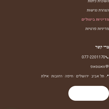
השכרת כיתות
הצהרת נגישות
מדיניות ביטולים
מדיניות פרטיות
צרי קשר
077-2201170
📞
💬
וואטסאפ
📍 תל אביב · ירושלים · חיפה · רחובות · אילת
לעמוד צרי קשר