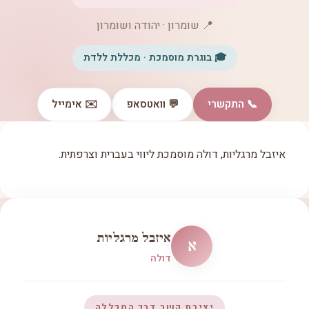
📍 שומרון · יהודה ושומרון
🎓 בוגרת מוסמכת · מכללת ללדת
📞 התקשרי
💬 וואטסאפ
✉️ אימייל
איזבל מרגליות, דולה מוסמכת ליווי בעברית וצרפתית.
איזבל מרגליות
א
דולה
יצירת קשר דרך המכללה