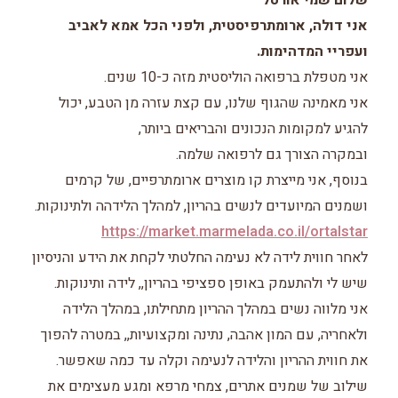
שלום שמי אורטל
אני דולה, ארומתרפיסטית, ולפני הכל אמא לאביב
ועפריי המדהימות.
אני מטפלת ברפואה הוליסטית מזה כ-10 שנים.
אני מאמינה שהגוף שלנו, עם קצת עזרה מן הטבע, יכול
להגיע למקומות הנכונים והבריאים ביותר,
ובמקרה הצורך גם לרפואה שלמה.
בנוסף, אני מייצרת קו מוצרים ארומתרפיים, של קרמים
ושמנים המיועדים לנשים בהריון, למהלך הלידהה ולתינוקות.
https://market.marmelada.co.il/ortalstar
לאחר חווית לידה לא נעימה החלטתי לקחת את הידע והניסיון
שיש לי ולהתעמק באופן ספציפי בהריון,, לידה ותינוקות.
אני מלווה נשים במהלך ההריון מתחילתו, במהלך הלידה
ולאחריה, עם המון אהבה, נתינה ומקצועיות,, במטרה להפוך
את חווית ההריון והלידה לנעימה וקלה עד כמה שאפשר.
שילוב של שמנים אתרים, צמחי מרפא ומגע מעצימים את