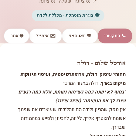
📍 נס ציונה · שפלה · נס ציונה
🎓 בוגרת מוסמכת · מכללת ללדת
📞 התקשרי
💬 וואטסאפ
✉️ אימייל
🌐 אתר
אורטל שלום - דולה
תחומי עיסוק
:
דולה, ארומתרפיסטית, ועיסוי תינוקות
מיקום בארץ
: דולה באזור המרכז
"בסוף לא ישנה כמה נשימות נשמת, אלא כמה רגעים
עצרו לך את הנשימה" (שינג שיונג)
אין ספק שהריון ולידה הם תהליכים שעוצרים את שנימך..
אשמח להצטרף אלייך, ללוות, להכיוון ולסייע במהמורות
שבדרך.