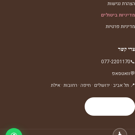
הצהרת נגישות
מדיניות ביטולים
מדיניות פרטיות
צרי קשר
077-2201170
📞
💬
וואטסאפ
📍 תל אביב · ירושלים · חיפה · רחובות · אילת
לעמוד צרי קשר
♿