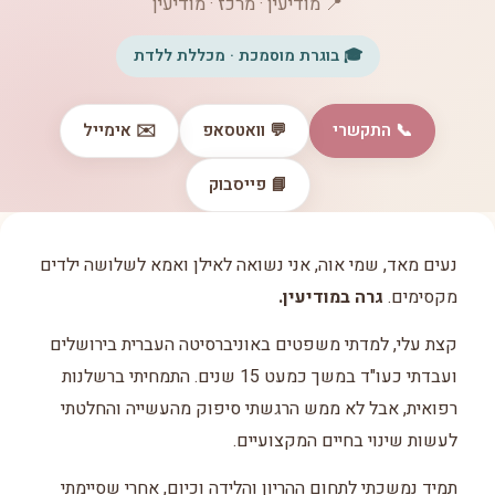
📍 מודיעין · מרכז · מודיעין
🎓 בוגרת מוסמכת · מכללת ללדת
📞 התקשרי
💬 וואטסאפ
✉️ אימייל
📘 פייסבוק
נעים מאד, שמי אוה, אני נשואה לאילן ואמא לשלושה ילדים
מקסימים.
גרה במודיעין.
קצת עלי, למדתי משפטים באוניברסיטה העברית בירושלים
ועבדתי כעו"ד במשך כמעט 15 שנים. התמחיתי ברשלנות
רפואית, אבל לא ממש הרגשתי סיפוק מהעשייה והחלטתי
לעשות שינוי בחיים המקצועיים.
תמיד נמשכתי לתחום ההריון והלידה וכיום, אחרי שסיימתי