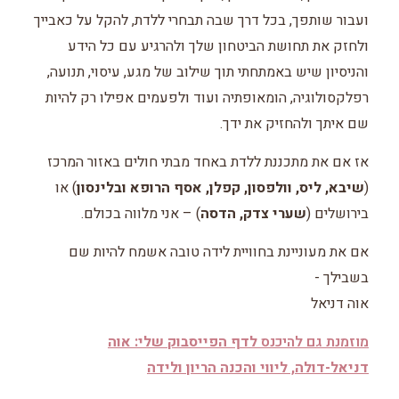
ועבור שותפך, בכל דרך שבה תבחרי ללדת, להקל על כאבייך
ולחזק את תחושת הביטחון שלך ולהרגיע עם כל הידע
והניסיון שיש באמתחתי תוך שילוב של מגע, עיסוי, תנועה,
רפלקסולוגיה, הומאופתיה ועוד ולפעמים אפילו רק להיות
שם איתך ולהחזיק את ידך.
אז אם את מתכננת ללדת באחד מבתי חולים באזור המרכז
(
שיבא, ליס, וולפסון, קפלן, אסף הרופא ובלינסון
) או
בירושלים (
שערי צדק, הדסה
) – אני מלווה בכולם.
אם את מעוניינת בחוויית לידה טובה אשמח להיות שם
בשבילך -
אוה דניאל
מוזמנת גם להיכנס
לדף הפייסבוק שלי: אוה
דניאל-דולה, ליווי והכנה הריון ולידה