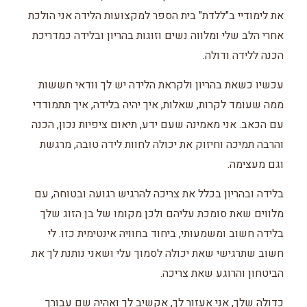
את לימודיי ב"ללדת" בית הספר למקצועות הלידה אני הולכת
אחרי הלב שלי ומלווה נשים וזוגות בהריון ובלידה כמדריכת
הכנה ללידה ודולה.
עכשיו כשאת בהריון ולקראת הלידה יש לך וודאי חששות
ממה שעומד לקרות, שאלות, איך יהיה בלידה, איך תתמודדי
עם הכאב. אני מאמינה שעם ידע, תיאום ציפיות נכון, הכנה
והרבה תמיכה וחיזוק את יכולה לחוות לידה טובה, מרגשת
וגם מעצימה.
בלידה ובהריון בכלל את צריכה להרגיש רגועה ובטוחה, עם
מלווים שאת סומכת עליהם ולכן מקומו של בן הזוג שלך
בלידה חשוב ומשמעותי, ביחוד בחוויה אינטימית כזו. לי
חשוב שתרגישי שאת יכולה לסמוך עלי ושאני נותנת לך את
הביטחון והרוגע שאת צריכה.
כדולה שלך, אני אעזור לך, אקשיב לך ואהיה שם עבורך