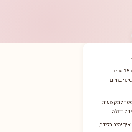
קצת עלי, למדתי משפטים באוניברסיטה העברית בירושלים ועבדתי כעו"ד במשך כמעט 15 שנים.
נוי בחיים
הספר למקצועות
דה ודולה.
יך יהיה בלידה,