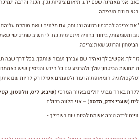
ב. אני מאמינה שעם ידע, תיאום ציפיות נכון, הכנה והרבה תמיכה 
מרגשת וגם מעצימה.
 את צריכה להרגיש רגועה ובטוחה, עם מלווים שאת סומכת עליהם ו
ב ומשמעותי, ביחוד בחוויה אינטימית כזו. לי חשוב שתרגישי שאת 
הביטחון והרוגע שאת צריכה.
זור לך, אקשיב לך ואהיה שם עבורך ועבור שותפך, בכל דרך שבה ת
ת תחושת הביטחון שלך ולהרגיע עם כל הידע והניסיון שיש באמתחת
 רפלקסולוגיה, הומאופתיה ועוד ולפעמים אפילו רק להיות שם איתך
לדת באחד מבתי חולים באזור המרכז (
שיבא, ליס, וולפסון, קפ
לים (
שערי צדק, הדסה
) – אני מלווה בכולם.
וויית לידה טובה אשמח להיות שם בשבילך -