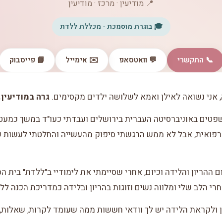
📍 מודיעין · מרכז · מודיעין
🎓 בוגרת מוסמכת · מכללת ללדת
📞 התקשרי
💬 וואטסאפ
✉️ אימייל
📘 פייסבוק
, אני נשואה לאילן ואמא לשלושה ילדים מקסימים.
גרה במודיעין.
פואית, אבל לא ממש הרגשתי סיפוק מהעשייה והחלטתי לעשות שי
ההריון והלידה וכיום, אחרי שסיימתי את לימודיי ב"ללדת" בית 
רי הלב שלי ומלווה נשים וזוגות בהריון ובלידה כמדריכת הכנה ללי
 ולקראת הלידה יש לך וודאי חששות ממה שעומד לקרות, שאלות, א