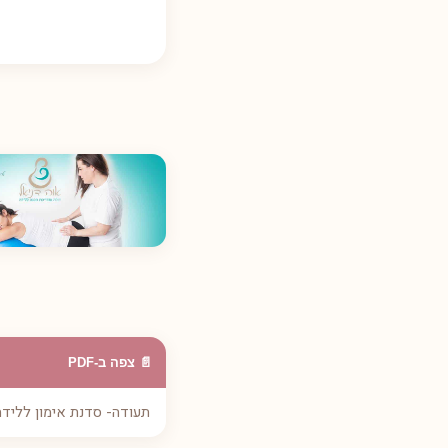
📄 צפה ב-PDF
תעודה- סדנת אימון ללידה