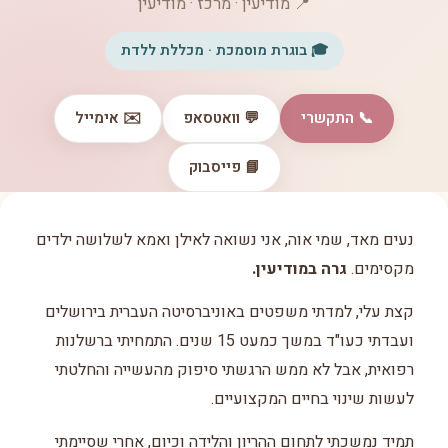
📍 מודיעין · מרכז · מודיעין
🎓 בוגרת מוסמכת · מכללת ללדת
📞 התקשרי
💬 וואטסאפ
✉️ אימייל
📘 פייסבוק
נעים מאד, שמי אוה, אני נשואה לאילן ואמא לשלושה ילדים
מקסימים.
גרה במודיעין.
קצת עלי, למדתי משפטים באוניברסיטה העברית בירושלים
ועבדתי כעו"ד במשך כמעט 15 שנים. התמחיתי ברשלנות
רפואית, אבל לא ממש הרגשתי סיפוק מהעשייה והחלטתי
לעשות שינוי בחיים המקצועיים.
תמיד נמשכתי לתחום ההריון והלידה וכיום, אחרי שסיימתי