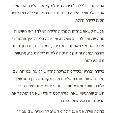
את לימודיי ב"ללדת" בית הספר למקצועות הלידה אני הולכת
אחרי הלב שלי ומלווה נשים וזוגות בהריון ובלידה כמדריכת
הכנה ללידה ודולה.
עכשיו כשאת בהריון ולקראת הלידה יש לך וודאי חששות
ממה שעומד לקרות, שאלות, איך יהיה בלידה, איך תתמודדי
עם הכאב. אני מאמינה שעם ידע, תיאום ציפיות נכון, הכנה
והרבה תמיכה וחיזוק את יכולה לחוות לידה טובה, מרגשת
וגם מעצימה.
בלידה ובהריון בכלל את צריכה להרגיש רגועה ובטוחה, עם
מלווים שאת סומכת עליהם ולכן מקומו של בן הזוג שלך
בלידה חשוב ומשמעותי, ביחוד בחוויה אינטימית כזו. לי
חשוב שתרגישי שאת יכולה לסמוך עלי ושאני נותנת לך את
הביטחון והרוגע שאת צריכה.
כדולה שלך, אני אעזור לך, אקשיב לך ואהיה שם עבורך