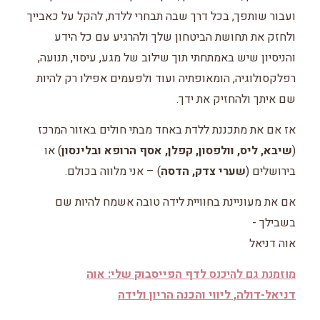
ועבור שותפך, בכל דרך שבה תבחרי ללדת, להקל על כאבייך
ולחזק את תחושת הביטחון שלך ולהרגיע עם כל הידע
והניסיון שיש באמתחתי תוך שילוב של מגע, עיסוי, תנועה,
רפלקסולוגיה, הומאופתיה ועוד ולפעמים אפילו רק להיות
שם איתך ולהחזיק את ידך.
אז אם את מתכננת ללדת באחד מבתי חולים באזור המרכז
(
שיבא, ליס, וולפסון, קפלן, אסף הרופא ובלינסון
) או
בירושלים (
שערי צדק, הדסה
) – אני מלווה בכולם.
אם את מעוניינת בחוויית לידה טובה אשמח להיות שם
בשבילך -
אוה דניאל
מוזמנת גם להיכנס
לדף הפייסבוק שלי: אוה
דניאל-דולה, ליווי והכנה הריון ולידה