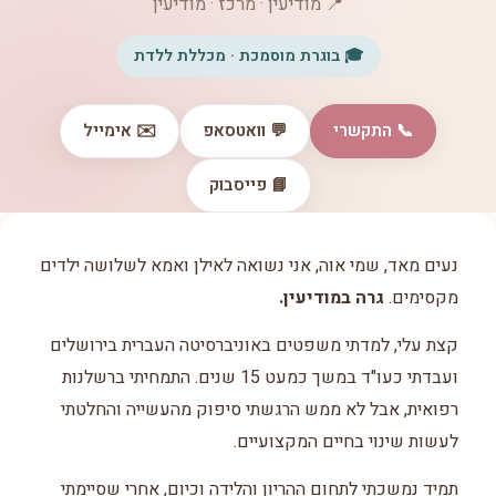
📍 מודיעין · מרכז · מודיעין
🎓 בוגרת מוסמכת · מכללת ללדת
📞 התקשרי
💬 וואטסאפ
✉️ אימייל
📘 פייסבוק
נעים מאד, שמי אוה, אני נשואה לאילן ואמא לשלושה ילדים
מקסימים.
גרה במודיעין.
קצת עלי, למדתי משפטים באוניברסיטה העברית בירושלים
ועבדתי כעו"ד במשך כמעט 15 שנים. התמחיתי ברשלנות
רפואית, אבל לא ממש הרגשתי סיפוק מהעשייה והחלטתי
לעשות שינוי בחיים המקצועיים.
תמיד נמשכתי לתחום ההריון והלידה וכיום, אחרי שסיימתי