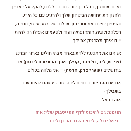
ועבור שותפך, בכל דרך שבה תבחרי ללדת, להקל על כאבייך
ולחזק את תחושת הביטחון שלך ולהרגיע עם כל הידע
והניסיון שיש באמתחתי תוך שילוב של מגע, עיסוי, תנועה,
רפלקסולוגיה, הומאופתיה ועוד ולפעמים אפילו רק להיות
שם איתך ולהחזיק את ידך.
אז אם את מתכננת ללדת באחד מבתי חולים באזור המרכז
(
שיבא, ליס, וולפסון, קפלן, אסף הרופא ובלינסון
) או
בירושלים (
שערי צדק, הדסה
) – אני מלווה בכולם.
אם את מעוניינת בחוויית לידה טובה אשמח להיות שם
בשבילך -
אוה דניאל
מוזמנת גם להיכנס
לדף הפייסבוק שלי: אוה
דניאל-דולה, ליווי והכנה הריון ולידה