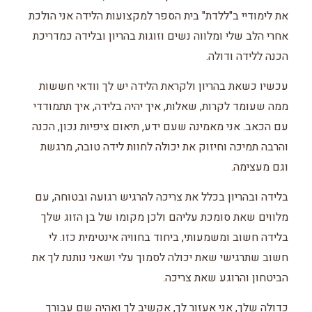
את לימודיי ב"ללדת" בית הספר למקצועות הלידה אני הולכת
אחרי הלב שלי ומלווה נשים וזוגות בהריון ובלידה כמדריכת
הכנה ללידה ודולה.
עכשיו כשאת בהריון ולקראת הלידה יש לך וודאי חששות
ממה שעומד לקרות, שאלות, איך יהיה בלידה, איך תתמודדי
עם הכאב. אני מאמינה שעם ידע, תיאום ציפיות נכון, הכנה
והרבה תמיכה וחיזוק את יכולה לחוות לידה טובה, מרגשת
וגם מעצימה.
בלידה ובהריון בכלל את צריכה להרגיש רגועה ובטוחה, עם
מלווים שאת סומכת עליהם ולכן מקומו של בן הזוג שלך
בלידה חשוב ומשמעותי, ביחוד בחוויה אינטימית כזו. לי
חשוב שתרגישי שאת יכולה לסמוך עלי ושאני נותנת לך את
הביטחון והרוגע שאת צריכה.
כדולה שלך, אני אעזור לך, אקשיב לך ואהיה שם עבורך