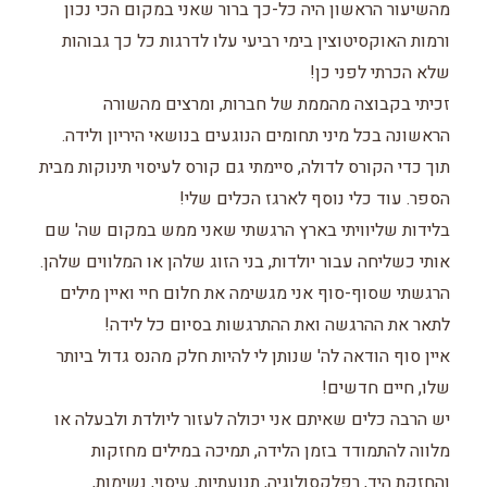
מהשיעור הראשון היה כל-כך ברור שאני במקום הכי נכון
ורמות האוקסיטוצין בימי רביעי עלו לדרגות כל כך גבוהות
שלא הכרתי לפני כן!
זכיתי בקבוצה מהממת של חברות, ומרצים מהשורה
הראשונה בכל מיני תחומים הנוגעים בנושאי היריון ולידה.
תוך כדי הקורס לדולה, סיימתי גם קורס לעיסוי תינוקות מבית
הספר. עוד כלי נוסף לארגז הכלים שלי!
בלידות שליוויתי בארץ הרגשתי שאני ממש במקום שה' שם
אותי כשליחה עבור יולדות, בני הזוג שלהן או המלווים שלהן.
הרגשתי שסוף-סוף אני מגשימה את חלום חיי ואיין מילים
לתאר את ההרגשה ואת ההתרגשות בסיום כל לידה!
איין סוף הודאה לה' שנותן לי להיות חלק מהנס גדול ביותר
שלו, חיים חדשים!
יש הרבה כלים שאיתם אני יכולה לעזור ליולדת ולבעלה או
מלווה להתמודד בזמן הלידה, תמיכה במילים מחזקות
והחזקת היד, רפלקסולוגיה, תנועתיות, עיסוי, נשימות,