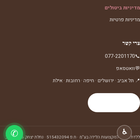
מדיניות ביטולים
מדיניות פרטיות
צרי קשר
077-2201170
📞
💬
וואטסאפ
📍 תל אביב · ירושלים · חיפה · רחובות · אילת
לעמוד צרי קשר
♿
✆
ללדת ביה"ס למקצועות הלידה בע"מ
· ח.פ
515432094
·
נחלת יצחק 6, תל אביב