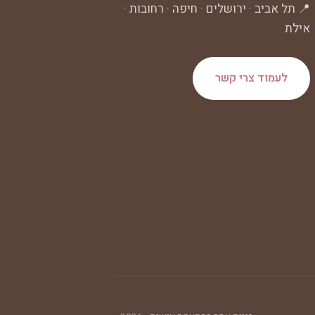
📍 תל אביב · ירושלים · חיפה · רחובות ·
אילת
לעמוד צרי קשר