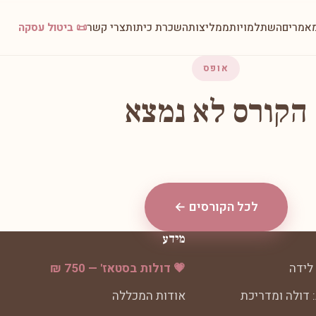
אמרים
השתלמויות
ממליצות
השכרת כיתות
צרי קשר
📜 ביטול עסקה
אופס
הקורס לא נמצא
לכל הקורסים ←
מידע
לידה
💗 דולות בסטאז' — 750 ₪
 דולה ומדריכת
אודות המכללה