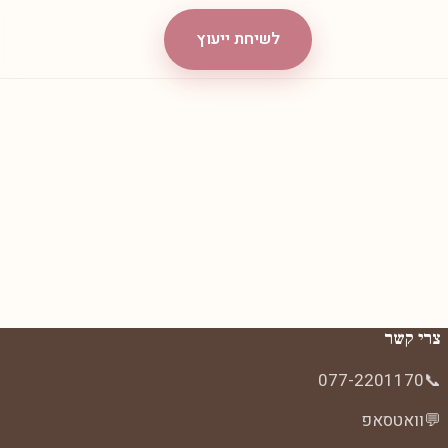
לשיחת ייעוץ
צרי קשר
077-2201170
📞
💬
וואטסאפ