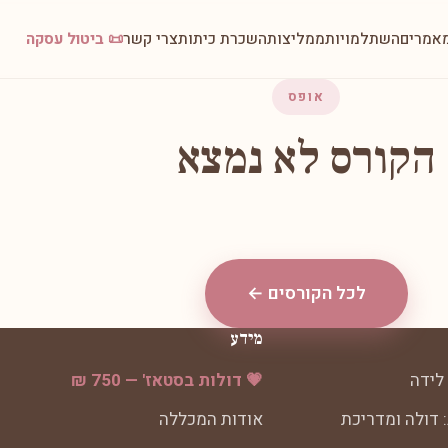
אמרים
השתלמויות
ממליצות
השכרת כיתות
צרי קשר
📜 ביטול עסקה
אופס
הקורס לא נמצא
לכל הקורסים ←
מידע
לידה
💗 דולות בסטאז' — 750 ₪
 דולה ומדריכת
אודות המכללה