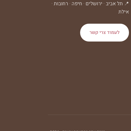
📍 תל אביב · ירושלים · חיפה · רחובות ·
אילת
לעמוד צרי קשר