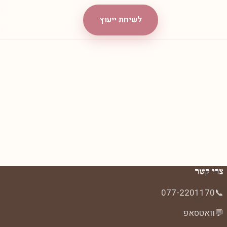
לשיחת ייעוץ
צרי קשר
077-2201170
📞
💬
וואטסאפ