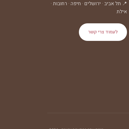
📍 תל אביב · ירושלים · חיפה · רחובות ·
אילת
לעמוד צרי קשר