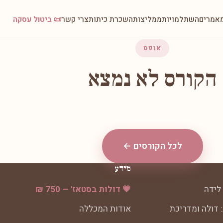
אמרים
השתלמויות
ממליצות
השכרת כיתות
צרי קשר
📜 ביטול עסקה
אופס
הקורס לא נמצא
לכל הקורסים ←
מידע
לידה
💗 דולות בסטאז' — 750 ₪
 דולה ומדריכת
אודות המכללה