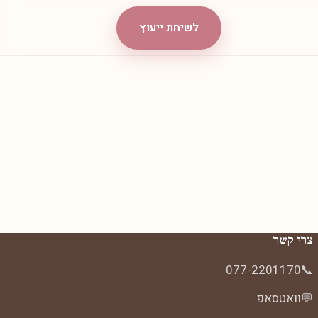
לשיחת ייעוץ
צרי קשר
077-2201170
📞
💬
וואטסאפ