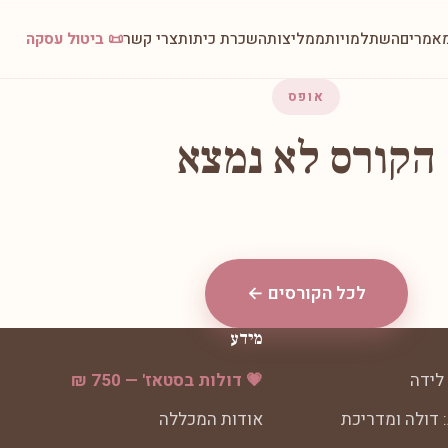
אמרים
השתלמויות
ממליצות
השכרת כיתות
צרי קשר
📜 ביטול עסקה
אופס
הקורס לא נמצא
לכל הקורסים ←
מידע
לידה
💗 דולות בסטאז' — 750 ₪
 דולה ומדריכת
אודות המכללה