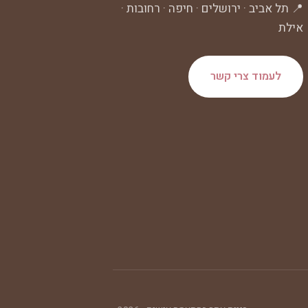
📍 תל אביב · ירושלים · חיפה · רחובות ·
אילת
לעמוד צרי קשר