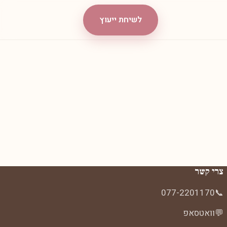
לשיחת ייעוץ
צרי קשר
077-2201170
📞
💬
וואטסאפ