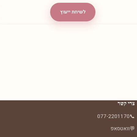
לשיחת ייעוץ
צרי קשר
077-2201170
📞
💬
וואטסאפ