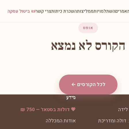
אמרים
השתלמויות
ממליצות
השכרת כיתות
צרי קשר
📜 ביטול עסקה
אופס
הקורס לא נמצא
לכל הקורסים ←
מידע
לידה
💗 דולות בסטאז' — 750 ₪
 דולה ומדריכת
אודות המכללה