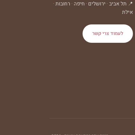
📍 תל אביב · ירושלים · חיפה · רחובות ·
אילת
לעמוד צרי קשר